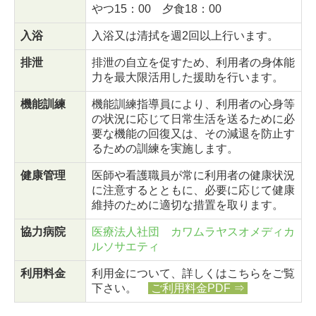
やつ15：00 夕食18：00
入浴
入浴又は清拭を週2回以上行います。
排泄
排泄の自立を促すため、利用者の身体能
力を最大限活用した援助を行います。
機能訓練
機能訓練指導員により、利用者の心身等
の状況に応じて日常生活を送るために必
要な機能の回復又は、その減退を防止す
るための訓練を実施します。
健康管理
医師や看護職員が常に利用者の健康状況
に注意するとともに、必要に応じて健康
維持のために適切な措置を取ります。
協力病院
医療法人社団 カワムラヤスオメディカ
ルソサエティ
利用料金
利用金について、詳しくはこちらをご覧
下さい。
ご利用料金PDF
⇒