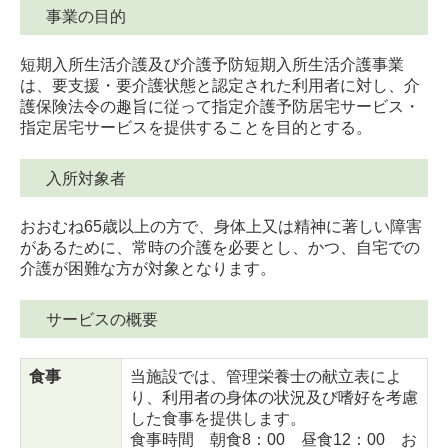
事業の目的
募集要項（介護職員）
短期入所生活介護及び介護予防短期入所生活介護事業
募集要項（介護職員｜パ）
は、要支援・要介護状態と認定された利用者に対し、介
護保険法令の趣旨に従って指定介護予防居宅サービス・
募集要項（入浴介助｜パ）
指定居宅サービスを提供することを目的とする。
募集要項（夜勤専従｜パ）
入所対象者
募集要項（介護職員｜パ）デイ
おおむね65歳以上の方で、身体上又は精神に著しい障害
お問合せ
があるために、常時の介護を必要とし、かつ、自宅での
介護が困難な方が対象となります。
サービスの概要
食事
当施設では、管理栄養士の献立表によ
り、利用者の身体の状況及び嗜好を考慮
した食事を提供します。
食事時間 朝食8：00 昼食12：00 お